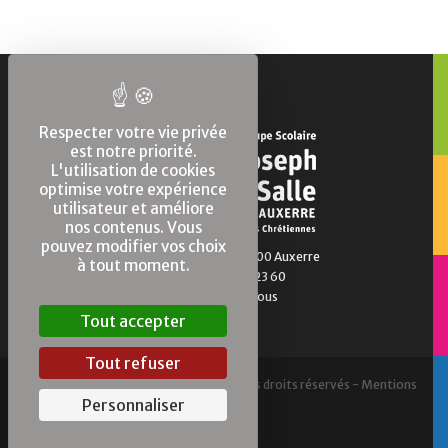
Respecter votre vie privée
est notre priorité.
L'utilisation de cookies
optimise votre expérience
utilisateur et améliore
nos contenus. Vous
pouvez modifier vos choix
1 Bd de la Marne 89000 Auxerre
à tout moment.
Tél. : 03 86 94 23 60
Contactez-nous
Tout accepter
Tout refuser
2010 - 2026 © Saint-Joseph Auxerre, Tous droits réservés -
Mentions
légales
Personnaliser