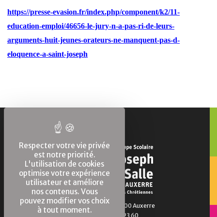
https://presse-evasion.fr/index.php/component/k2/11-
education-emploi/46656-le-jury-n-a-pas-ri-de-leurs-
arguments-huit-jeunes-orateurs-ne-manquent-pas-d-
eloquence-a-saint-joseph
Respecter votre vie privée
est notre priorité.
L'utilisation de cookies
optimise votre expérience
utilisateur et améliore
nos contenus. Vous
pouvez modifier vos choix
1 Bd de la Marne 89000 Auxerre
à tout moment.
Tél. : 03 86 94 23 60