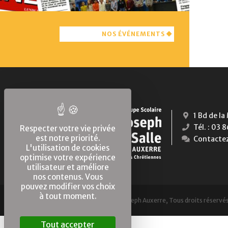
NOS ÉVÉNEMENTS
1 Bd de l
Tél. : 03 
Respecter votre vie privée
est notre priorité.
Contacte
L'utilisation de cookies
optimise votre expérience
utilisateur et améliore
nos contenus. Vous
pouvez modifier vos choix
à tout moment.
2010 - 2026 © Saint-Joseph Auxerre, Tous droits réservé
Tout accepter