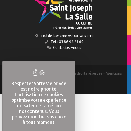
1 Bd de la Marne 89000 Auxerre
Tél. : 03 86 94 23 60
Contactez-nous
2010 - 2026 © Saint-Joseph Auxerre, Tous droits réservés -
Mentions
légales
Respecter votre vie privée
est notre priorité.
L'utilisation de cookies
optimise votre expérience
utilisateur et améliore
nos contenus. Vous
pouvez modifier vos choix
à tout moment.