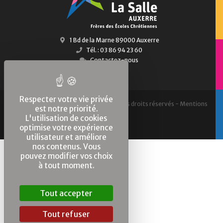
1 Bd de la Marne 89000 Auxerre
Tél. : 03 86 94 23 60
Contactez-nous
Respecter votre vie privée
2010 - 2026 © Saint-Joseph Auxerre, Tous droits réservés -
Mentions
est notre priorité.
légales
L'utilisation de cookies
optimise votre expérience
utilisateur et améliore
nos contenus. Vous
pouvez modifier vos choix
à tout moment.
Tout accepter
Tout refuser